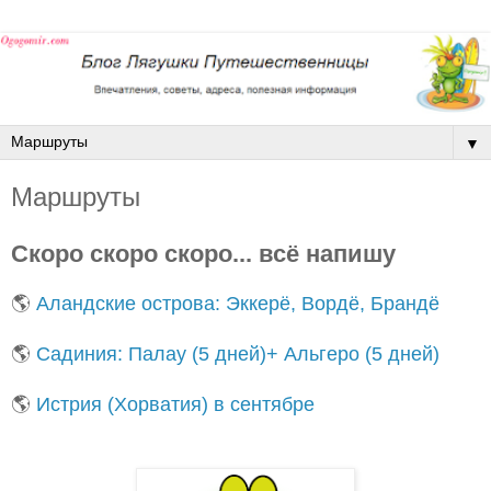
▼
Маршруты
Скоро скоро скоро... всё напишу
🌎
Аландские острова: Эккерё, Вордё, Брандё
🌎
Садиния: Палау (5 дней)+ Альгеро (5 дней)
🌎
Истрия (Хорватия) в сентябре